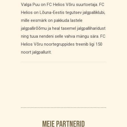
Valga Puu on FC Helios Võru suurtoetaja. FC
Helios on Lõuna-Eestis tegutsev jalgpalliklubi,
mille eesmärk on pakkuda lastele
jalgpallirõõmu ja heal tasemel jalgpalliharidust
ning tuua nendeni selle vahva mängu sära. FC
Helios Võru noortegruppides treenib ligi 150
noort jalgpallurit.
MEIE PARTNERID