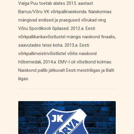
Valga Puu toetab alates 2015. aastast
Barrus/Võru VK võrkpallinaiskonda. Naiskonnas
mängivad endised ja praegused võrukad ning
Võru Spordikooli õpilased. 2012.a. Eesti
võrkpallikarikavõistlustel mängis naiskond finaalis,
saavutades teise koha. 2013.a. Eesti
võrkpallimeistrivõistlistel võitis naiskond
hõbemedali, 2014.a. EMV-l oli võistkond kolmas.
Naiskond pallib jätkuvalt Eesti meistriliigas ja Balti
liigas.