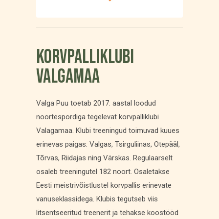
Korvpalliklubi
Valgamaa
Valga Puu toetab 2017. aastal loodud
noortespordiga tegelevat korvpalliklubi
Valagamaa. Klubi treeningud toimuvad kuues
erinevas paigas: Valgas, Tsirguliinas, Otepääl,
Tõrvas, Riidajas ning Värskas. Regulaarselt
osaleb treeningutel 182 noort. Osaletakse
Eesti meistrivõistlustel korvpallis erinevate
vanuseklassidega. Klubis tegutseb viis
litsentseeritud treenerit ja tehakse koostööd