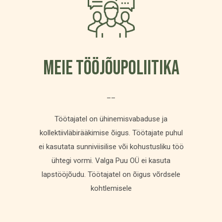
MEIE TÖÖJÕUPOLIITIKA
__
Töötajatel on ühinemisvabaduse ja
kollektiivläbirääkimise õigus. Töötajate puhul
ei kasutata sunniviisilise või kohustusliku töö
ühtegi vormi. Valga Puu OÜ ei kasuta
lapstööjõudu. Töötajatel on õigus võrdsele
kohtlemisele