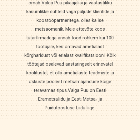
omab Valga Puu pikaajalisi ja vastastikku
kasumlikke suhteid väga paljude klientide ja
koostööpartneritega, olles ka ise
metsaomanik. Meie ettevõte koos
tütarfirmadega annab tööd rohkem kui 100
töötajale, kes omavad ametialast
kõrgharidust või erialast kvalifikatsiooni. Kõik
töötajad osalevad aastaringselt erinevatel
koolitustel, et olla ametialaste teadmiste ja
oskuste poolest metsamajanduse kõige
teravamas tipus.Valga Puu on Eesti
Erametsaliidu ja Eesti Metsa- ja
Puidutööstuse Liidu liige.