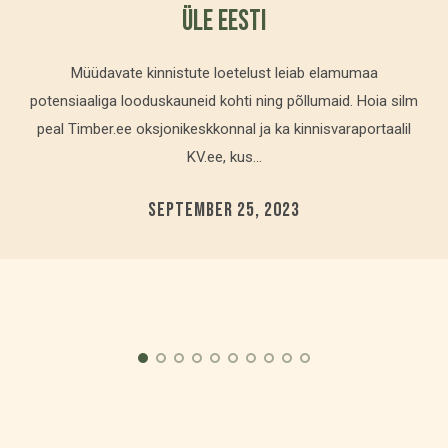
üle Eesti
Müüdavate kinnistute loetelust leiab elamumaa
potensiaaliga looduskauneid kohti ning põllumaid. Hoia silm
peal Timber.ee oksjonikeskkonnal ja ka kinnisvaraportaalil
KV.ee, kus...
SEPTEMBER 25, 2023