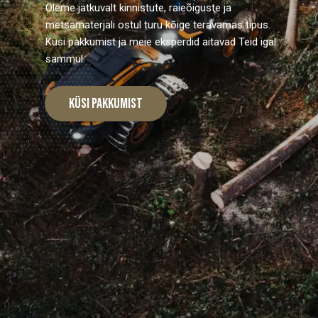
Oleme jätkuvalt kinnistute, raieõiguste ja
metsamaterjali ostul turu kõige teravamas tipus.
Küsi pakkumist ja meie eksperdid aitavad Teid igal
sammul.
Küsi pakkumist