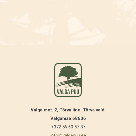
Valga mnt. 2, Tõrva linn, Tõrva vald,
Valgamaa 68606
+372 56 60 57 87
info@valgapuu.ee