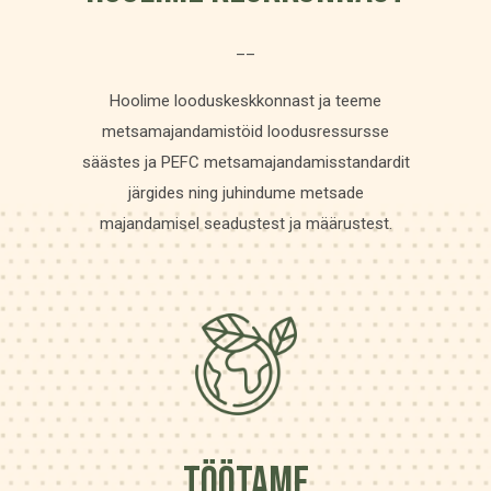
__
Hoolime looduskeskkonnast ja teeme
metsamajandamistöid loodusressursse
säästes ja PEFC metsamajandamisstandardit
järgides ning juhindume metsade
majandamisel seadustest ja määrustest.
TÖÖTAME