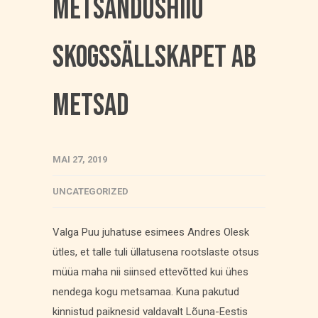
metsandushiiu
Skogssällskapet AB
metsad
MAI 27, 2019
UNCATEGORIZED
Valga Puu juhatuse esimees Andres Olesk
ütles, et talle tuli üllatusena rootslaste otsus
müüa maha nii siinsed ettevõtted kui ühes
nendega kogu metsamaa. Kuna pakutud
kinnistud paiknesid valdavalt Lõuna-Eestis